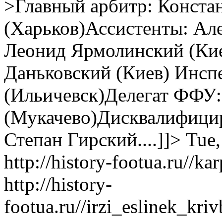
>Главный арбитр: Конста
(Харьков)Ассистенты: Але
Леонид Ярмолинский (Кие
Даньковский (Киев) Инсп
(Ильичевск)Делегат ФФУ:
(Мукачево)Дисквалифицир
Степан Гирский....]]>
Tue,
http://history-footua.ru//k
http://history-
footua.ru//irzi_eslinek_kr