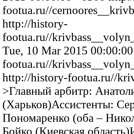
footua.ru//cernoores__kriv
http://history-
footua.ru//krivbass__volyn
Tue, 10 Mar 2015 00:00:0
footua.ru//krivbass__volyn
http://history-footua.ru//k
>Главный арбитр: Анатол
(Харьков)Ассистенты: Сер
Пономаренко (оба – Никол
Бойко (Киевская область