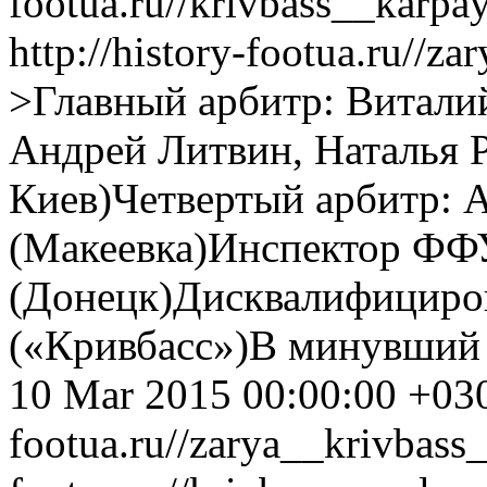
footua.ru//krivbass__kar
http://history-footua.ru//z
>Главный арбитр: Витали
Андрей Литвин, Наталья Р
Киев)Четвертый арбитр: 
(Макеевка)Инспектор ФФ
(Донецк)Дисквалифициро
(«Кривбасс»)В минувший у
10 Mar 2015 00:00:00 +03
footua.ru//zarya__krivbass