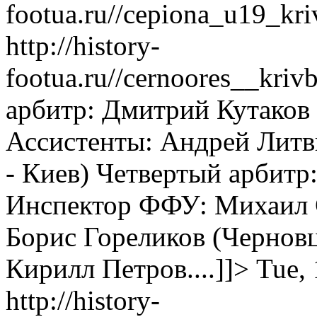
footua.ru//cepiona_u19_kr
http://history-
footua.ru//cernoores__kri
арбитр: Дмитрий Кутаков 
Ассистенты: Андрей Литв
- Киев) Четвертый арбит
Инспектор ФФУ: Михаил 
Борис Гореликов (Черно
Кирилл Петров....]]>
Tue,
http://history-