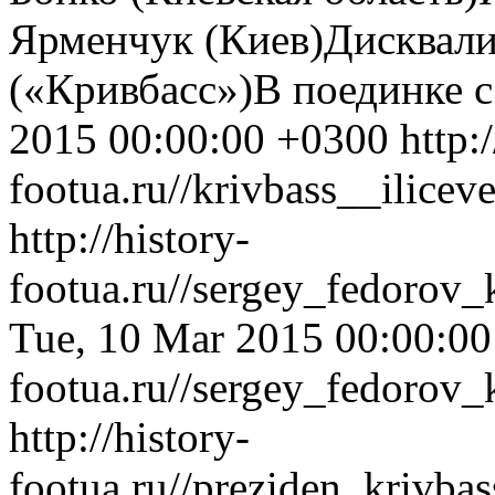
Ярменчук (Киев)Дисквал
(«Кривбасс»)В поединке с 
2015 00:00:00 +0300
http:
footua.ru//krivbass__ilice
http://history-
footua.ru//sergey_fedorov_
Tue, 10 Mar 2015 00:00:0
footua.ru//sergey_fedorov_
http://history-
footua.ru//preziden_krivba