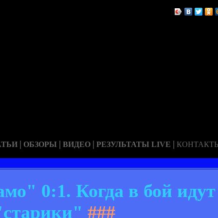
|
|
|
|
АТЬИ
ОБЗОРЫ
ВИДЕО
РЕЗУЛЬТАТЫ LIVE
КОНТАКТ
мо" 0:1. Когда в бой идут
"старики"
###