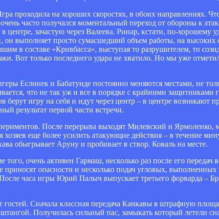
гра проходила на хороших скоростях, в обоих направлениях. Что,
очень часто получался моментальный переход от обороны к атак
в центре, зачастую через Валеева. Ринар, кстати, по-хорошему уд
ми, он выполняет просто сумасшедший объем работы, на высоких с
чшим в составе «Кривбасса», выступая то разрушителем, то сози
ки. Вот только последнего удара не хватило. Но мы уже отметил
ры Еслинек и Бабатунде постоянно меняются местами, не тольк
ается, что не так уж и все в порядке с крайними защитниками г
в берут игру на себя и идут через центр – в центре возникают п
ный результат первой части встречи.
периментов. После перерыва выходят Милевский и Ярмоленко, м
ля хозяев еще более усилить атакующие действия – в течение ми
ава обыгрывает Аруну и пробивает в створ. Коваль на месте.
 того, очень активен Гармаш, несколько раз после его передач
е приносят опасности и несколько подач угловых, выполненных г
 После часа игры Юрий Палыч выпускает третьего форварда – Бр
от гостей. Сначала классная передача Канкавы в штрафную площа
о штангой. Получилась сильный пас, замыкать который летели сна