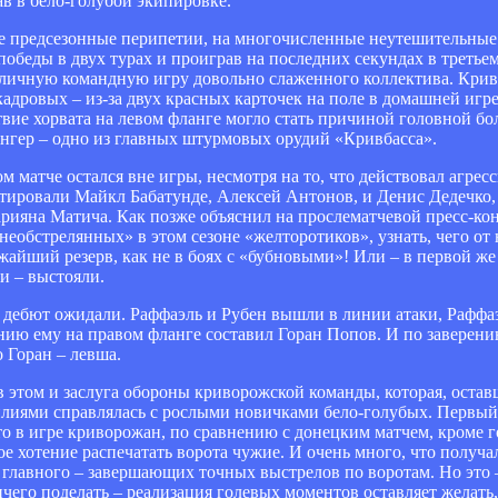
в в бело-голубой экипировке.
все предсезонные перипетии, на многочисленные неутешительные
победы в двух турах и проиграв на последних секундах в третьем
отличную командную игру довольно слаженного коллектива. Кри
кадровых – из-за двух красных карточек на поле в домашней игре
вие хорвата на левом фланге могло стать причиной головной бо
ингер – одно из главных штурмовых орудий «Кривбасса».
 матче остался вне игры, несмотря на то, что действовал агресс
бютировали Майкл Бабатунде, Алексей Антонов, и Денис Дедечко
рияна Матича. Как позже объяснил на прослематчевой пресс-ко
 «необстрелянных» в этом сезоне «желторотиков», узнать, чего о
айший резерв, как не в боях с «бубновыми»! Или – в первой же 
ки – выстояли.
й дебют ожидали. Раффаэль и Рубен вышли в линии атаки, Раффа
нию ему на правом фланге составил Горан Попов. И по заверени
о Горан – левша.
в этом и заслуга обороны криворожской команды, которая, остав
лиями справлялась с рослыми новичками бело-голубых. Первый т
то в игре криворожан, по сравнению с донецким матчем, кроме 
е хотение распечатать ворота чужие. И очень много, что получа
 главного – завершающих точных выстрелов по воротам. Но это
ичего поделать – реализация голевых моментов оставляет желать,