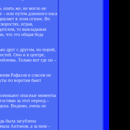
 опять же, не могло не
е – или путем длинного паса
ивляет в этом сезоне. Во
коростях, играя,
дателем, то выкладывая
и, что это общая беда
о друг с другом, но порой,
остей. Оно и в центре,
роблемы. Только вот где он –
еняя Рафаэля и совсем не
нуты по воротам бьют
 возникают опасные моменты
остями за этот период –
ауна. Видимо, очень не
дь была загублена
чала Антонов, а за ним –