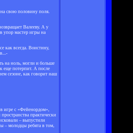
 на свою половину поля.
возвращает Валееву. А у
в упор мастер игры на
е как всегда. Воистину,
...-
ть на ноль, могли и больше
к еще потерпит. А после
нем сезоне, как говорит наш
 в игре с «Фейенордом»,
 пространства практически
рисковали – выпустили
ны – молодцы ребята в том,