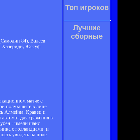
Топ игроков
Лучшие
сборные
(Самодин 84), Валеев
), Хачериди, Юссуф
икационном матче с
ой полузащите в лице
сь Алмейда, Кравец и
й автомат для сражения в
убен - имели шанс
инка с голландцами, и
ость увидеть на поле