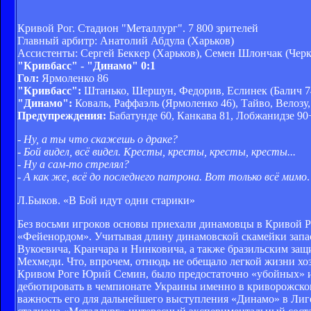
Кривой Рог. Стадион "Металлург". 7 800 зрителей
Главный арбитр: Анатолий Абдула (Харьков)
Ассистенты: Сергей Беккер (Харьков), Семен Шлончак (Чер
"Кривбасс" - "Динамо" 0:1
Гол:
Ярмоленко 86
"Кривбасс":
Штанько, Шершун, Федорив, Еслинек (Балич 74)
"Динамо":
Коваль, Раффаэль (Ярмоленко 46), Тайво, Велозу
Предупреждения:
Бабатунде 60, Канкава 81, Лобжанидзе 90
- Ну, а ты что скажешь о драке?
- Бой видел, всё видел. Кресты, кресты, кресты, кресты...
- Ну а сам-то стрелял?
- А как же, всё до последнего патрона. Вот только всё мимо
.
Л.Быков. «В Бой идут одни старики»
Без восьми игроков основы приехали динамовцы в Кривой Р
«Фейенордом». Учитывая длину динамовской скамейки запа
Вукоевича, Кранчара и Нинковича, а также бразильским защ
Мехмеди. Что, впрочем, отнюдь не обещало легкой жизни хоз
Кривом Роге Юрий Семин, было предостаточно «убойных» им
дебютировать в чемпионате Украины именно в криворожском 
важность его для дальнейшего выступления «Динамо» в Лиг