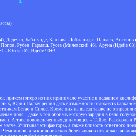
кассы)
, Дедечко, Бабатунде, Канкава, Лобжанидзе, Пашаев, Антонов 
, Попов, Рубен, Гармаш, Гусев (Милевский 46), Аруна (Идейе 63
+1 - Юссуф 65, Идейе 90+3
ог, причем пятеро из них принимало участие в недавнем квалиф
сных, Юрий Палыч решил дать возможность отдохнуть балканск
итникам Бетао и Силве. Кроме них на выезд также не отправили
яевам поля – даже в той обойме, которую зарядил в бело-голубо
ен. А трое новоиспеченных динамовцев – Тайво, Раффаэль и Р
матче. Учитывая эти факторы, а также близость ответного поед
е Чемпионов, для криворожских болельщиков появилась возможн