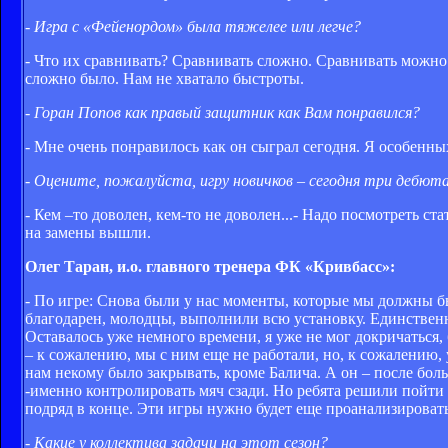
- Игра с «Фейенордом» была тяжелее или легче?
- Что их сравнивать? Сравнивать сложно. Сравнивать можно 
сложно было. Нам не хватало быстроты.
- Горан Попов как правый защитник как Вам понравился?
- Мне очень понравилось как он сыграл сегодня. Я особенны
- Оцените, пожалуйста, игру новичков – сегодня три дебют
- Кем –то доволен, кем-то не доволен...- Надо посмотреть с
на замены вышли.
Олег Таран, и.о. главного тренера ФК «Кривбасс»:
- По игре: Снова были у нас моменты, которые мы должны бы
благодарен, молодцы, выполнили всю установку. Единственн
Оставалось уже немного времени, я уже не мог докричаться,
– к сожалению, мы с ним еще не работали, но, к сожалению,
нам некому было закрывать, кроме Балича. А он – после бол
-именно контролировать мяч сзади. Но ребята решили пойти
подряд в конце. Эти игры нужно будет еще проанализировать
- Какие у коллектива задачи на этот сезон?