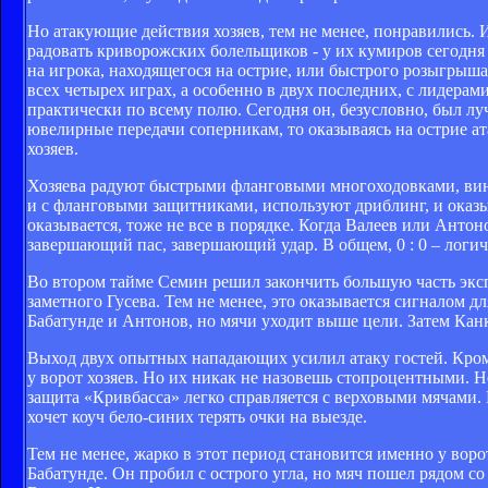
Но атакующие действия хозяев, тем не менее, понравились. И
радовать криворожских болельщиков - у их кумиров сегодня 
на игрока, находящегося на острие, или быстрого розыгрыша 
всех четырех играх, а особенно в двух последних, с лидера
практически по всему полю. Сегодня он, безусловно, был лу
ювелирные передачи соперникам, то оказываясь на острие ата
хозяев.
Хозяева радуют быстрыми фланговыми многоходовками, винге
и с фланговыми защитниками, используют дриблинг, и оказыв
оказывается, тоже не все в порядке. Когда Валеев или Антоно
завершающий пас, завершающий удар. В общем, 0 : 0 – логич
Во втором тайме Семин решил закончить большую часть экс
заметного Гусева. Тем не менее, это оказывается сигналом д
Бабатунде и Антонов, но мячи уходит выше цели. Затем Канк
Выход двух опытных нападающих усилил атаку гостей. Кроме
у ворот хозяев. Но их никак не назовешь стопроцентными. Н
защита «Кривбасса» легко справляется с верховыми мячами.
хочет коуч бело-синих терять очки на выезде.
Тем не менее, жарко в этот период становится именно у вор
Бабатунде. Он пробил с острого угла, но мяч пошел рядом с