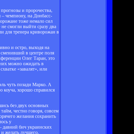
 прогнозы и пророчества,
 – чемпиону, на Донбасс-
ворожане тоже немало сил
 не смогли выйти сразу два
ли для тренера криворожан в
ивно и остро, выходя на
, сменивший в центре поля
нференции Олег Таран, это
т них можно ожидать в
схватке «завалят», или
эль чуть позади Марко. А
ю коуча, хорошо справился
шись без двух основных
айм, честно говоря, совсем
горячего желания сохранить
лось у
 – давний бич украинских
 и желать лучшего.