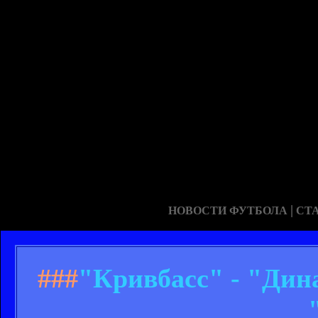
|
НОВОСТИ ФУТБОЛА
СТ
###
"Кривбасс" - "Дина