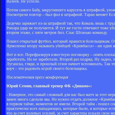
Валеев. Не успели.
Потом самого Бабу, закрутившего карусель в штрафной, улож
Посмотрели повтор – был фол в штрафной. Таран меняет Есл
Дедечко заряжает из-за штрафной так, что Коваль лишь с тру
Ринара удар не получается. И тут же гости отвечают тоже у
втором этаже, с пяти метров бил. Спас Штанько команду.
Пошел открытый футбол, который нравится болельщикам. Отк
Ярмоленко впору называть убийцей «Кривбасса» - ни один из 
Вот и все. Перефразируя известную поговорку – опять плохая
заработать. Но не заработали. Второй раз подряд. Ну ладно
Луганска, гляди, и прошлый сезон начнет вспоминать. Так чт
коуч – это радовать игрой своего болельщика.
Послематчевая пресс-конференция
Юрий Семин, главный тренер ФК «Динамо»:
- Наверное, это самый сложный для нас был матч за этот пе
замен много сделали мы. Но нужно отдать должное «Кривба
в первом тайме, моментов не имели. Второй тайм - пошел 
практически всех нападающих, которые были, и которые есть.
что за счет волевых усилий, за счет характера искали свои 