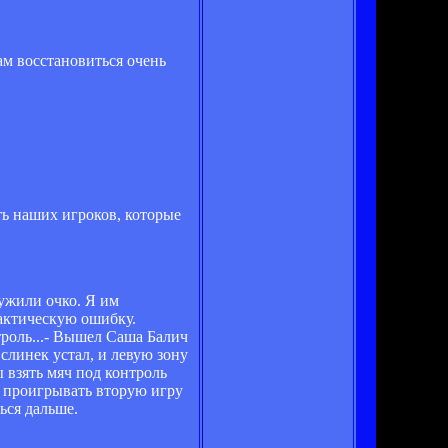
ам восстановиться очень
ить наших игроков, которые
лужили очко. Я им
тактическую ошибку.
троль...- Вышел Саша Балич
слинек устал, и левую зону
 взять мяч под контроль
о проигрывать вторую игру
ься дальше.