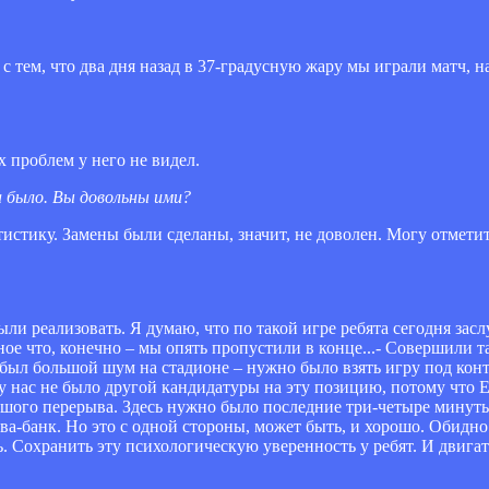
с тем, что два дня назад в 37-градусную жару мы играли матч, н
х проблем у него не видел.
а было. Вы довольны ими?
татистику. Замены были сделаны, значит, не доволен. Могу отмет
ли реализовать. Я думаю, что по такой игре ребята сегодня зас
ое что, конечно – мы опять пропустили в конце...- Совершили 
 был большой шум на стадионе – нужно было взять игру под кон
 у нас не было другой кандидатуры на эту позицию, потому что Е
ьшого перерыва. Здесь нужно было последние три-четыре минуты
 ва-банк. Но это с одной стороны, может быть, и хорошо. Обидн
. Сохранить эту психологическую уверенность у ребят. И двигат