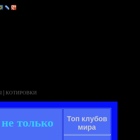
|
Ы
КОТИРОВКИ
Топ клубов
 не только
мира