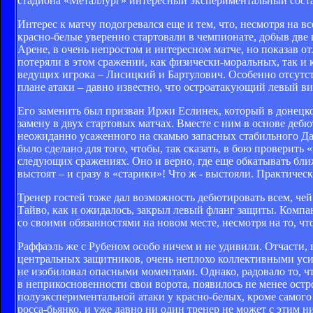
стадиона «Металлург» интересный экспериментальный соста
Интерес к матчу подогревался еще и тем, что, несмотря на 
красно-белые уверенно стартовали в чемпионате, добыв две 
Арене, в очень непростом и интересном матче, но показав 
потеряли в этом сражении, как физически-моральных, так и 
ведущих игрока – Лисицкий и Бартулович. Особенно отсутст
плане атаки – давно известно, что остроатакующий левый в
Его заменить был призван Иржи Еслинек, который в донецком
замену в двух стартовых матчах. Вместе с ним в основе де
неожиданно усаженного на скамью запасных стабильного Да
было сделано для того, чтобы, так сказать, в бою проверить
следующих сражениях. Оно и верно, где еще обкатывать ближ
выстоят – и сразу в «старики»! Что ж - выстояли. Практичес
Тренер гостей тоже дал возможность дебютировать всем, че
Тайво, как и ожидалось, закрыл левый фланг защиты. Компа
со своими обязанностями на новом месте, несмотря на то, чт
Раффаэль же с Рубеном особо ничем и не удивили. Отчасти, 
центральных защитников, очень неплохо коллективными уси
не изобиловал опасными моментами. Однако, радовало то, ч
в неприкосновенности свои ворота, появилось не менее остро
полуэкспериментальной атаки у красно-белых, кроме самого
росса-бьянко, и уже давно ни один тренер не может с этим н