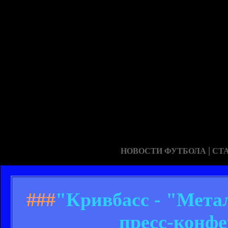
|
НОВОСТИ ФУТБОЛА
СТ
###
"Кривбасс - "Метал
пресс-конфе