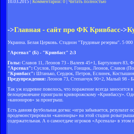
10.03.2015 |
Комментарии: 0
|
Читать полностью
->
Главная - сайт про ФК Кривбасс
->
К
Украина. Белая Церковь. Стадион "Трудовые резервы". 5 000
"Арсенал" (Б) - "Кривбасс" 2:3
Голы:
Славов 11, Леонов 73 - Валеев 45+1, Бартулович 83, 
"Арсенал":
Суслов, Проневич, Гонщик, Леонов, Славов (Пос
"Кривбасс":
Штанько, Сердюк, Петров, Еслинек, Костышин, 
Предупреждения:
Леонов 73, Степанчук 90+2, Малый 98 - Б
Так уж издревне повелось, что поражение всегда заносится 
белоцерковчане проиграли криворожскому «Кривбассу». Одн
«канониров» за проигрыш.
Есть давняя футбольная догма: «игра забывается, результат ос
продемонстрировали «канониры» на этой стадии розыгрыша 
содержательная. А о самоотдаче игроков «Арсенала» в этом 