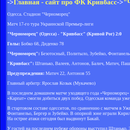
->
Главная - сайт про ФК Кривбасс
->
"
Одесса. Стадион "Черноморец"
Матч 17-го тура Украинской Премьер-лиги
"Черноморец" (Одесса) - "Кривбасс" (Кривой Рог) 2:0
Голы:
Бобко 68, Диденко 78
"Черноморец":
Безотосный, Политыло, Зубейко, Фонтанельо,
"Кривбасс":
Штанько, Валеев, Антонов, Балич, Матич, Паш
Предупреждения:
Матич 22, Антонов 55
Главный арбитр: Ярослав Козык (Мукачево)
В последнем домашнем матче уходящего года «Черноморец» 
«Карпат» смогли добиться двух побед. Одесская команда уже
В стартовом составе одесситов, по сравнению с матчем в У
Фонтанельо, Бергер и Зубейко. В опорной зоне играли Кир
На острие атаки сегодня был выдвинут Бакай.
У гостей на последнем рубеже обороны выступил Штанько.