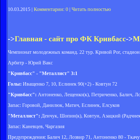
10.03.2015 |
Комментарии: 0
|
Читать полностью
->
Главная - сайт про ФК Кривбасс
->
М
Чемпионат молодежных команд. 22 тур. Кривой Рог, стадион 
Арбитр - Юрий Вакс
"Кривбасс" - "Металлист" 3:1
Голы:
Иващенко 7, 10, Еслинек 90(+2) - Ковтун 72
"Кривбасс":
Антоненко, Лещенко(к), Петриченко, Балич, Ло
Запас: Горовой, Данилюк, Матич, Еслинек, Елсуков
"Металлист":
Денчук, Шопин(к), Ковтун, Азацкий (Радчнеко
Запас: Каневцев, Чаргазия
Предупреждения: Балич 12, Лозвир 71, Антоненко 80 - Ткачу