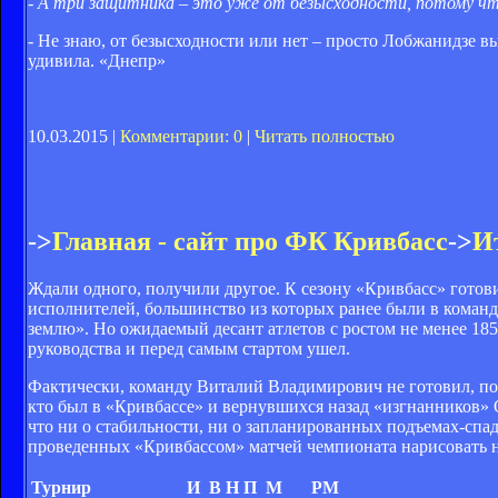
- А три защитника – это уже от безысходности, потому чт
- Не знаю, от безысходности или нет – просто Лобжанидзе вы
удивила. «Днепр»
10.03.2015 |
Комментарии: 0
|
Читать полностью
->
Главная - сайт про ФК Кривбасс
->
И
Ждали одного, получили другое. К сезону «Кривбасс» гот
исполнителей, большинство из которых ранее были в команде
землю». Но ожидаемый десант атлетов с ростом не менее 185
руководства и перед самым стартом ушел.
Фактически, команду Виталий Владимирович не готовил, п
кто был в «Кривбассе» и вернувшихся назад «изгнанников» О
что ни о стабильности, ни о запланированных подъемах-спад
проведенных «Кривбассом» матчей чемпионата нарисовать не
Турнир
И
В
Н
П
М
РМ