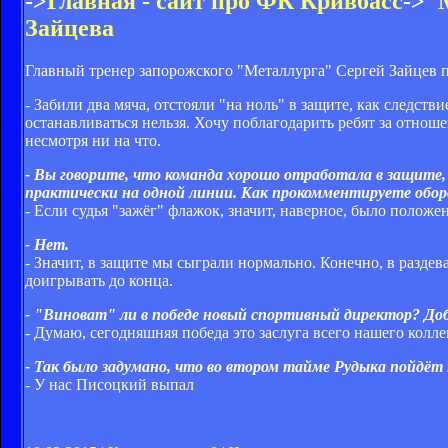
->
Главная - сайт про ФК Кривбасс
->
"
Зайцева
Главный тренер запорожского "Металлурга" Сергей Зайцев 
- Забили два мяча, отстояли "на ноль" в защите, как следст
останавливаться нельзя. Хочу поблагодарить ребят за отнош
несмотря ни на что.
- Вы говорите, что команда хорошо отработала в защите,
практически на одной линии. Как прокомментируете обор
- Если судья "зажёг" флажок, значит, наверное, было положе
- Нет.
- Значит, в защите мы сыграли нормально. Конечно, в разд
доигрывать до конца.
- "Виноват" ли в победе новый спортивный директор? Доб
- Думаю, сегодняшняя победа это заслуга всего нашего колле
- Так было задумано, что во втором тайме Рудыка пойдёт
- У нас Писоцкий выпал