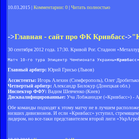
10.03.2015 |
Комментарии: 0
|
Читать полностью
->
Главная - сайт про ФК Кривбасс
->
"
30 сентября 2012 года. 17:30. Кривой Рог. Стадион «
Металлу
Матч 10-го тура Эпицентр Чемпионата Украины
«Кривбасс
Главный арбитр:
Юрий Грисьо (Львов)
Ассистенты:
Игорь Алехин (Симферополь), Олег Дробитько
Четвертый арбитр:
Александр Билокур (Донецкая обл.)
Инспектор ФФУ:
Вадим Шевченко (Киев)
Дисквалифицированные:
Уча Лобжанидзе («Кривбасс») - 
Обе команды подходят к этому матчу не в лучшем расположе
низших дивизионов. И если «Кривбасс» уступил, стремящемус
лидером, но все-таки представителем второй лиги «УкрАгро