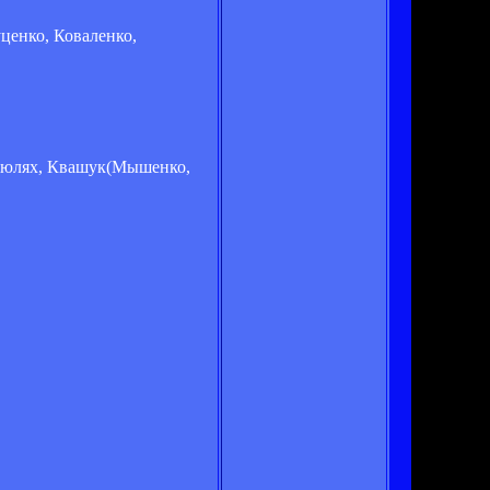
ценко, Коваленко,
Полюлях, Квашук(Мышенко,