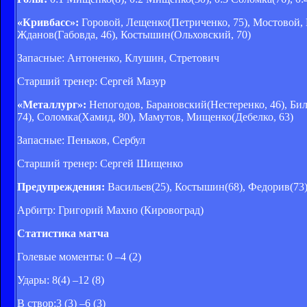
«Кривбасс»:
Горовой, Лещенко(Петриченко, 75), Мостовой, 
Жданов(Габовда, 46), Костышин(Ольховский, 70)
Запасные: Антоненко, Клушин, Стретович
Старший тренер: Сергей Мазур
«Металлург»:
Непогодов, Барановский(Нестеренко, 46), Би
74), Соломка(Хамид, 80), Мамутов, Мищенко(Дебелко, 63)
Запасные: Пеньков, Сербул
Старший тренер: Сергей Шищенко
Предупреждения:
Васильев(25), Костышин(68), Федорив(73)
Арбитр: Григорий Махно (Кировоград)
Статистика матча
Голевые моменты: 0 –4 (2)
Удары: 8(4) –12 (8)
В створ:3 (3) –6 (3)