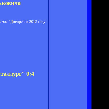
ньковича
ком "Днепре", в 2012 году
таллург" 0:4