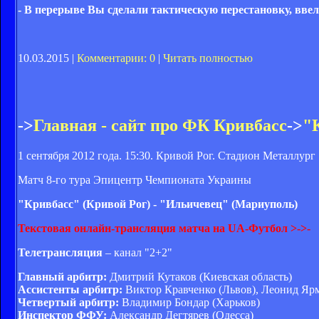
- В перерыве Вы сделали тактическую перестановку, вве
10.03.2015 |
Комментарии: 0
|
Читать полностью
->
Главная - сайт про ФК Кривбасс
->
"
1 сентября 2012 года. 15:30. Кривой Рог. Стадион Металлург
Матч 8-го тура Эпицентр Чемпионата Украины
"Кривбасс" (Кривой Рог) - "Ильичевец" (Мариуполь)
Текстовая онлайн-трансляция матча на UA-Футбол >->-
Телетрансляция
– канал "2+2"
Главный арбитр:
Дмитрий Кутаков (Киевская область)
Ассистенты арбитр:
Виктор Кравченко (Львов), Леонид Яр
Четвертый арбитр:
Владимир Бондар (Харьков)
Инспектор ФФУ:
Александр Дегтярев (Одесса)