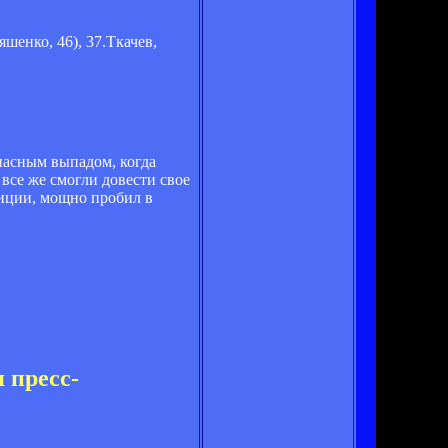
яшенко, 46), 37.Ткачев,
опасным выпадом, когда
все же смогли довести свое
зиции, мощно пробил в
 пресс-