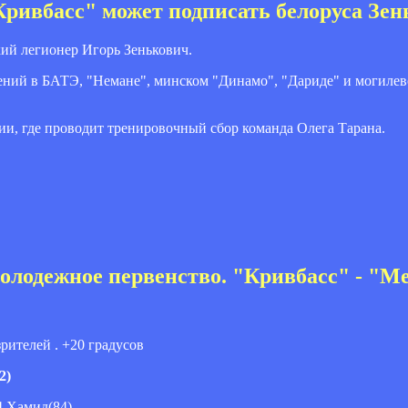
Кривбасс" может подписать белоруса Зе
ий легионер Игорь Зенькович.
ий в БАТЭ, "Немане", минском "Динамо", "Дариде" и могилевс
и, где проводит тренировочный сбор команда Олега Тарана.
олодежное первенство. "Кривбасс" - "Ме
зрителей . +20 градусов
2)
4 Хамид(84)