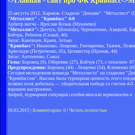
->
Главная - сайт про ФК Кривбасс
->
М
25 августа 2012. Харьков. Стадион "Динамо". "Металлист" (U
"Металлист" - "Кривбасс" 4:0
Арбитр матча - Ярослав Козык (Мукачево)
"Металлист":
Денчук, Шопин(к), Череватенко, Азацкий, Бар
Бойчук, Ребенок (Сизый, 46)
Запас: Каневцев, Краев, Зотько
"Кривбасс":
Иваненко, Лещенко, Гончаренко, Ткачев, Лозви
Арвеладзе (Петриченко, 65), Цехмистер (Пронак, 44)
Запас: Антоненко, Сокол
Голы:
Боровец (9), Оберемко (27), Бойчук (73, с пенальти- 87
Предупреждения:
Боровец (44) - Лещенко (54), Клименко (69
Сегодня молодежная команда "Металлиста" на стадионе "Дин
"Кривбассом". Высока была турнирная ценность этого поеди
хозяева поля добились — убедительная победа со счетом 4-
хорошем настроении.
Андрей, турнирная ситуация сегодня вносила нервозность в
10.03.2015 |
Комментарии: 0
|
Читать полностью