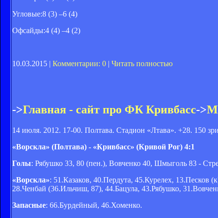
Угловые:8 (3) –6 (4)
Офсайды:4 (4) –4 (2)
10.03.2015 |
Комментарии: 0
|
Читать полностью
->
Главная - сайт про ФК Кривбасс
->
М
14 июля. 2012. 17-00. Полтава. Стадион «Лтава». +28. 150 зр
«Ворскла» (Полтава) - «Кривбасс» (Кривой Рог) 4:1
Голы
: Рябушко 33, 80 (пен.), Вовченко 40, Шмыголь 83 - Стр
«Ворскла»
: 51.Казаков, 40.Пердута, 45.Курелех, 13.Песков (к
28.Ченбай (36.Ильчиш, 87), 44.Бацула, 43.Рябушко, 31.Вовче
Запасные
: 66.Бурдейный, 46.Хоменко.