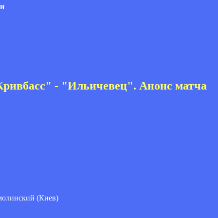
ли
Кривбасс" - "Ильичевец". Анонс матча
молинский (Киев)