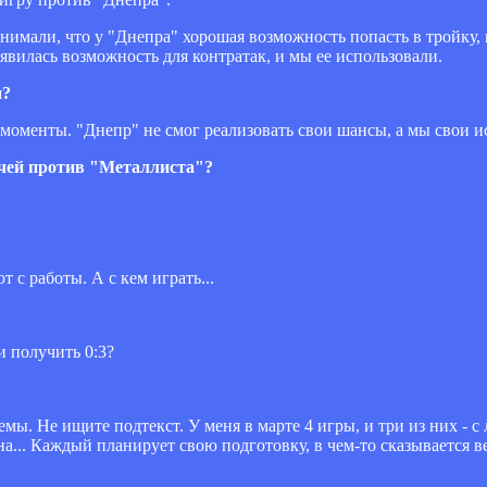
онимали, что у "Днепра" хорошая возможность попасть в тройку,
явилась возможность для контратак, и мы ее использовали.
и?
ь моменты. "Днепр" не смог реализовать свои шансы, а мы свои и
дачей против "Металлиста"?
т с работы. А с кем играть...
и получить 0:3?
мы. Не ищите подтекст. У меня в марте 4 игры, и три из них - с 
на... Каждый планирует свою подготовку, в чем-то сказывается в