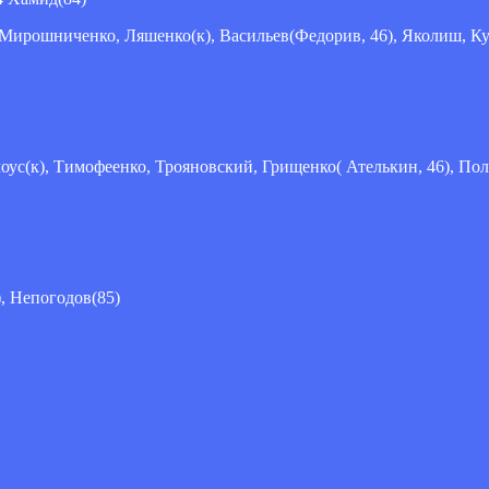
Мирошниченко, Ляшенко(к), Васильев(Федорив, 46), Яколиш, Ку
лоус(к), Тимофеенко, Трояновский, Грищенко( Ателькин, 46), 
, Непогодов(85)