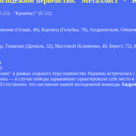
олодежное первенство. "Металлист" - "К
-21) - "Кривбасс" (U-21)
винко (Осман, 46), Боровец (Голубка, 78), Андриевский, Оберемк
р, Тищенко (Древаль, 32), Мостовой (Клименко, 46, Берест, 72)
)
)
амо" в рамках седьмого тура первенства Украины встречалась 
нка — в случае победы харьковчане гарантировали себе место в
0. Естественно, что наставник нашей молодежной команды
Андре