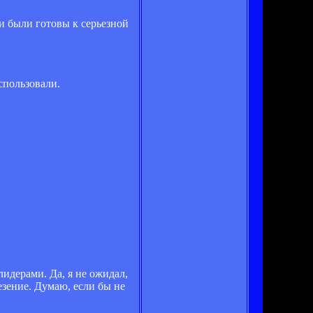
 и были готовы к серьезной
спользовали.
лидерами. Да, я не ожидал,
езение. Думаю, если бы не