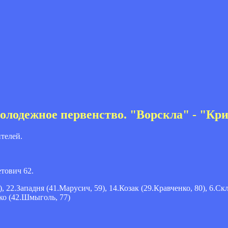
олодежное первенство. "Ворскла" - "Кри
ителей.
етович 62.
), 22.Западня (41.Марусич, 59), 14.Козак (29.Кравченко, 80), 6.Скл
нко (42.Шмыголь, 77)