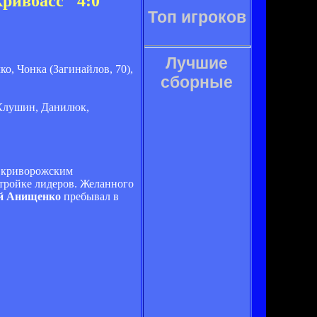
ривбасс" 4:0
Топ игроков
Лучшие
о, Чонка (Загинайлов, 70),
сборные
, Клушин, Данилюк,
с криворожским
 тройке лидеров. Желанного
й Анищенко
пребывал в