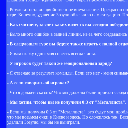
- Результат оставил двойственное впечатление. Прекрасно п
игре. Конечно, удаление Зозули облегчило нам ситуацию. По
- Как считаете, за счет каких качеств вы сегодня победил
- Было много ошибок в задней линии, из-за чего создавалис
- В следующем туре вы будете также играть с полной от
- Я вам скажу одно: моя совесть всегда чиста.
- У игроков будет такой же эмоциональный заряд?
- Я отвечаю за результат команды. Если его нет - меня снимаю
- А если говорить об игроках?
- Что я должен сказать? Что мы должны были приехать сюда 
- Мы хотим, чтобы вы не получили 0:3 от "Металлиста".
- Если мы получим 0:3 от "Металлиста", это будут мои пробле
что мы возьмем очки в Киеве и здесь. Но сложилось так. Вес
удалили Зозулю, мы бы не выиграли.