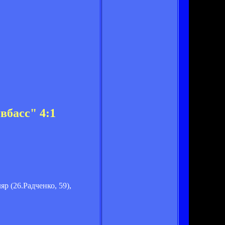
вбасс" 4:1
яр (26.Радченко, 59),