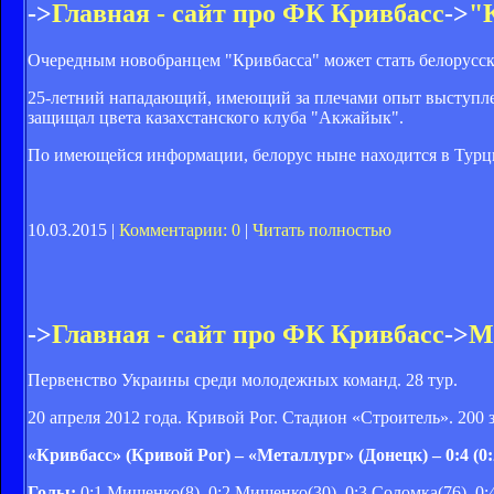
->
Главная - сайт про ФК Кривбасс
->
"
Очередным новобранцем "Кривбасса" может стать белорусск
25-летний нападающий, имеющий за плечами опыт выступлен
защищал цвета казахстанского клуба "Акжайык".
По имеющейся информации, белорус ныне находится в Турци
10.03.2015 |
Комментарии: 0
|
Читать полностью
->
Главная - сайт про ФК Кривбасс
->
М
Первенство Украины среди молодежных команд. 28 тур.
20 апреля 2012 года. Кривой Рог. Стадион «Строитель». 200 
«Кривбасс» (Кривой Рог) – «Металлург» (Донецк) – 0:4 (0:
Голы:
0:1 Мищенко(8), 0:2 Мищенко(30), 0:3 Соломка(76), 0: