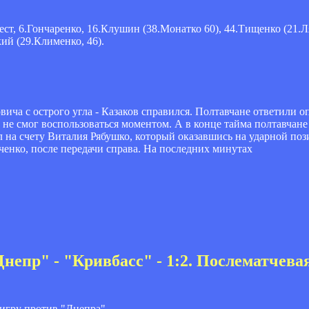
рест, 6.Гончаренко, 16.Клушин (38.Монатко 60), 44.Тищенко (21.Л
кий (29.Клименко, 46).
ича с острого угла - Казаков справился. Полтавчане ответили 
е смог воспользоваться моментом. А в конце тайма полтавчане 
 на счету Виталия Рябушко, который оказавшись на ударной по
енко, после передачи справа. На последних минутах
непр" - "Кривбасс" - 1:2. Послематчевая
игру против "Днепра".