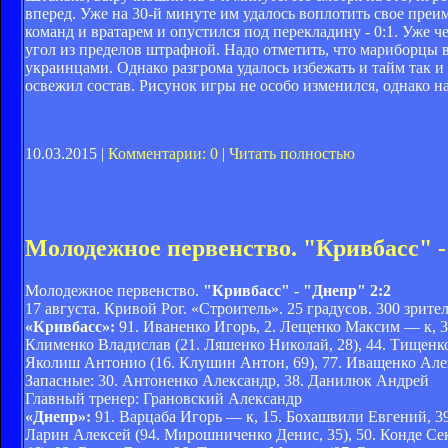
вперед. Уже на 30-й минуте им удалось воплотить свое преи
команд и вратарем и опустился под перекладину - 0:1. Уже 
угол из пределов штрафной. Надо отметить, что мариборцы 
украинцами. Однако разгрома удалось избежать и тайм так 
освежил состав. Рисунок игры не особо изменился, однако на
10.03.2015 |
Комментарии: 0
|
Читать полностью
Молодежное первенство. "Кривбасс" -
Молодежное первенство.
"Кривбасс" - "Днепр" 2:2
17 августа. Кривой Рог. «Строитель». 25 градусов. 300 зрител
«Кривбасс»:
91. Иваненко Игорь, 2. Лещенко Максим — к, 3. 
Клименко Владислав (21. Ляшенко Николай, 28), 44. Тищенко 
Яколиш Антонио (16. Клушин Антон, 69), 77. Иващенко Алек
Запасные: 30. Антоненко Александр, 38. Данилюк Андрей
Главный тренер: Грановский Александр
«Днепр»:
91. Варцаба Игорь — к, 15. Бохашвили Евгений, 39.
Ларин Алексей (94. Мирошниченко Денис, 35), 50. Конде Сек