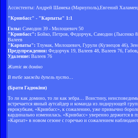
Ассистенты: Андрей Шамека (Мариуполь),Евгений Халамен
"Кривбасс" - "Карпаты" 1:1
Голы:
Самодин 39 - Милошевич 50
"Кривбасс":
Бойко, Петров, Федорчук, Самодин (Лысенко 82
Валеев
"Карпаты":
Тлумак, Милошевич, Гурули (Кузнецов 46), Зен
Предупреждения:
Федорчук 19, Валеев 48, Валеев 76, Габо
Удаление:
Валеев 76
Житіє як доміно
В тебе завжди дупель пусто…
(Брати Гадюкіни)
То ли как домино, то ли как зебра… Воистину, неисповедим
встречается явный аутсайдер и команда из лидирующей групп
еврокубкам, «Кривбасс», к сожалению, уже привычно боролс
кардинально изменилась. «Кривбасс» уверенно держится в пя
«Карпат» в новом сезоне с горечью и сожалением наблюдают