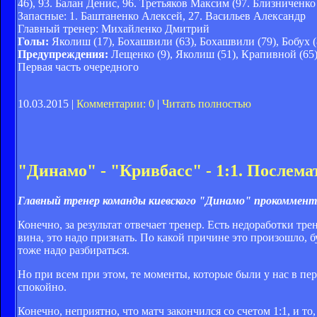
46), 93. Балан Денис, 96. Третьяков Максим (97. Близниченко
Запасные: 1. Баштаненко Алексей, 27. Васильев Александр
Главный тренер: Михайленко Дмитрий
Голы:
Яколиш (17), Бохашвили (63), Бохашвили (79), Бобух (
Предупреждения:
Лещенко (9), Яколиш (51), Крапивной (65),
Первая часть очередного
10.03.2015 |
Комментарии: 0
|
Читать полностью
"Динамо" - "Кривбасс" - 1:1. Послем
Главный тренер команды киевского "Динамо" прокоммент
Конечно, за результат отвечает тренер. Есть недоработки тре
вина, это надо признать. По какой причине это произошло, б
тоже надо разбираться.
Но при всем при этом, те моменты, которые были у нас в пер
спокойно.
Конечно, неприятно, что матч закончился со счетом 1:1, и то