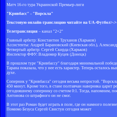
Матч 16-го тура Украинской Премьер-лиги
"Кривбасс" - "Ворскла"
Текстовую онлайн-трансляцию читайте на UA-Футбол>->
Телетрансляция
– канал "2+2"
Главный арбитр: Константин Труханов (Харьков)
Ассистенты: Андрей Барановский (Киевская обл.), Александ
Четвертый арбитр: Сергей Скирда (Харьков)
Инспектор ФФУ: Владимир Куцев (Донецк)
В прошлом туре "Кривбассу" благодаря минимальной победе 
Тарана показала, что у нее есть характер. Теперь осталось 
духе.
Соперник у "Кривбасса" сегодня весьма непростой. "Ворскл
450 минут. Кроме того, в стане полтавчан наверняка царит р
сегодняшнему сопернику со счетом 0:1. Тогда, напомним, по
Антонова со штрафного он не смог.
В этот раз Роман будет играть в поле, где он намного полезн
Помимо Безуса Сергей Свистун сегодня может