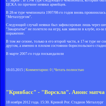
с "Зарей". В 15-м туре следующего чемпионата, который был
ЦСКА по причине неявки армейцев.
В 28-м туре чемпионата 1997/98-го годов вновь провинилась 
"Металлургом".
Следующий случай неявки был зафиксирован лишь через шесть
"Закарпатье" не полетело на игру, как заявили в клубе, из-
поражение.
В том же сезоне, только в его второй части, в 17-м туре не
другом, а именно в плохом состоянии бориспольского стадио
В марте 2007-го года поскандалили
10.03.2015 |
Комментарии: 0
|
Читать полностью
"Кривбасс" - "Ворскла". Анонс матча
18 ноября 2012 года. 15:30. Кривой Рог. Стадион Металлург